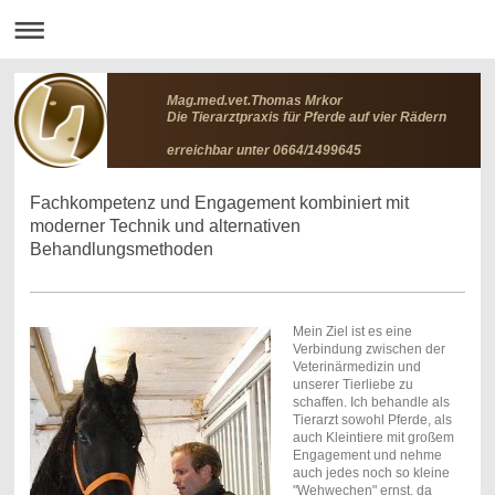
Mag.med.vet.Thomas Mrkor
Die Tierarztpraxis für Pferde auf vier Rädern
erreichbar unter 0664/1499645
Fachkompetenz und Engagement kombiniert mit
moderner Technik und alternativen
Behandlungsmethoden
Mein Ziel ist es eine
Verbindung zwischen der
Veterinärmedizin und
unserer Tierliebe zu
schaffen. Ich behandle als
Tierarzt sowohl Pferde, als
auch Kleintiere mit großem
Engagement und nehme
auch jedes noch so kleine
"Wehwechen" ernst, da