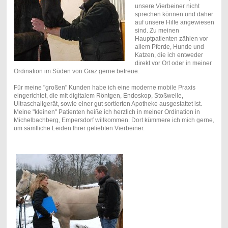
unsere Vierbeiner nicht
sprechen können und daher
auf unsere Hilfe angewiesen
sind. Zu meinen
Hauptpatienten zählen vor
allem Pferde, Hunde und
Katzen, die ich entweder
direkt vor Ort oder in meiner
Ordination im Süden von Graz gerne betreue.
Für meine "großen" Kunden habe ich eine moderne mobile Praxis
eingerichtet, die mit digitalem Röntgen, Endoskop, Stoßwelle,
Ultraschallgerät, sowie einer gut sortierten Apotheke ausgestattet ist.
Meine "kleinen" Patienten heiße ich herzlich in meiner Ordination in
Michelbachberg, Empersdorf willkommen. Dort kümmere ich mich gerne,
um sämtliche Leiden Ihrer geliebten Vierbeiner.