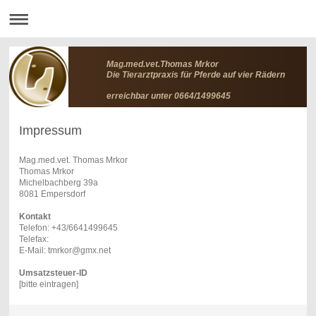
Mag.med.vet.Thomas Mrkor
Die Tierarztpraxis für Pferde auf vier Rädern
erreichbar unter 0664/1499645
Impressum
Mag.med.vet. Thomas Mrkor
Thomas Mrkor
Michelbachberg 39a
8081 Empersdorf
Kontakt
Telefon: +43/6641499645
Telefax:
E-Mail: tmrkor@gmx.net
Umsatzsteuer-ID
[bitte eintragen]