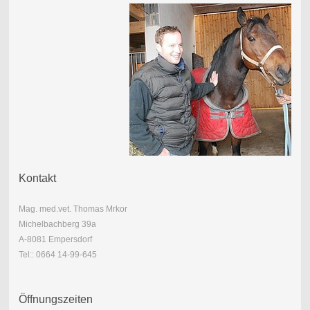
Kontakt
Mag. med.vet. Thomas Mrkor
Michelbachberg 39a
A-8081 Empersdorf
Tel:: 0664 14-99-645
Öffnungszeiten